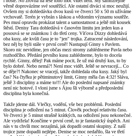
i hosté. No zrovna na lese toho moc vidět není. My samozřejmě
věrně doprovázíme své soutěžící. Ale ostatní diváci si moc neužijí.
Ovšem my si dohledávku dvou kusů ve čtverci 50 x 50 m užíváme
vrchovatě. Terén je vybrán s láskou a vědomím významu soutěže.
Pes musí opravdu prokázat talent a samostatnost a ještě mít kousek
štěstí. Denisy Tara dohledává v časovém limitu jen jeden kus a
posouvá se se známkou 1 do třetí ceny. Víťova Dizzy dohledává
oba kusy, ale kvůli času je to "jen" trojka. Zatracené následování,
bez něj by byli stále v první ceně! Nastupují Ginny s Pavlem.
Skoro nic nevidíme, jen občas mezi stromy zahlédneme Pavla nebo
rozhodčího. Předání prvního kusu zahlédneme, bylo to docela
rychlé. Ginny, dělej! Pak máme pocit, že už má druhý kus, to by
bylo dobré. Nebo nemá?! Není moc vidět. Ještě se nevracejí... Co
se děje?! Nakonec se vracejí, takže dohledala oba kusy. Jaký byl
čas? Na čtyřku je pětiminutový limit, Ginny měla čas 4:32! Sláva,
ještě 3 discipliny a máme to!!! Ale do poslední napsané známky
není nic hotové. I vloni jsme s Ájou šli výborně a předposlední
disciplina byla konečná.
Takže jdeme dál. Vlečky, vodění, vše bez problémů. Poslední
disciplina je odložení na 5 minut. Člověk pochopí relativitu času.
Ve čtverci je 5 minut strašně krátkých, na odložení jsou nekonečné.
Ale vydržela! Končíme v první ceně, to je fantastický úspěch. Ani
nás v tu chvíli moc nezajímá, jak dopadli ostatní skupiny. Z naší
trojice jsme dopadli nejlépe. Denise se moc nedařilo, šla ve třetí