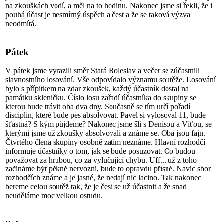
na zkouškách vodí, a měl na to hodinu. Nakonec jsme si řekli, že i
pouhá účast je nesmírný úspěch a čest a že se taková výzva
neodmítá.
Pátek
V pátek jsme vyrazili směr Stará Boleslav a večer se zúčastnili
slavnostního losování. Vše odpovídalo významu soutěže. Losování
bylo s přípitkem na zdar zkoušek, každý účastník dostal na
památku skleničku. Číslo losu zařadí účastníka do skupiny se
kterou bude trávit oba dva dny. Současně se tím určí pořadí
disciplin, které bude pes absolvovat. Pavel si vylosoval 11, bude
šťastná? S kým půjdeme? Nakonec jsme šli s Denisou a Víťou, se
kterými jsme už zkoušky absolvovali a známe se. Oba jsou fajn.
Čtvrtého člena skupiny osobně zatím neznáme. Hlavní rozhodčí
informuje účastníky o tom, jak se bude posuzovat. Co budou
považovat za hrubou, co za vylučující chybu. Uff... už z toho
začínáme být pěkně nervózní, bude to opravdu přísné. Navíc sbor
rozhodčích známe a je jasné, že nedají nic lacino. Tak nakonec
bereme celou soutěž tak, že je čest se už účastnit a že snad
neuděláme moc velkou ostudu.