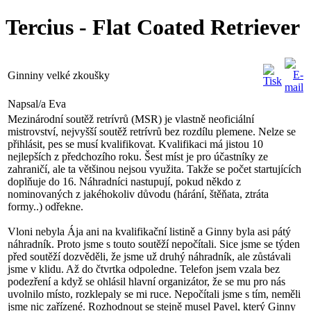
Tercius - Flat Coated Retriever
Ginniny velké zkoušky
Napsal/a Eva
Mezinárodní soutěž retrívrů (MSR) je vlastně neoficiální
mistrovství, nejvyšší soutěž retrívrů bez rozdílu plemene. Nelze se
přihlásit, pes se musí kvalifikovat. Kvalifikaci má jistou 10
nejlepších z předchozího roku. Šest míst je pro účastníky ze
zahraničí, ale ta většinou nejsou využita. Takže se počet startujících
doplňuje do 16. Náhradníci nastupují, pokud někdo z
nominovaných z jakéhokoliv důvodu (hárání, štěňata, ztráta
formy..) odřekne.
Vloni nebyla Ája ani na kvalifikační listině a Ginny byla asi pátý
náhradník. Proto jsme s touto soutěží nepočítali. Sice jsme se týden
před soutěží dozvěděli, že jsme už druhý náhradník, ale zůstávali
jsme v klidu. Až do čtvrtka odpoledne. Telefon jsem vzala bez
podezření a když se ohlásil hlavní organizátor, že se mu pro nás
uvolnilo místo, rozklepaly se mi ruce. Nepočítali jsme s tím, neměli
jsme nic zařízené. Rozhodnout se stejně musel Pavel, který Ginny