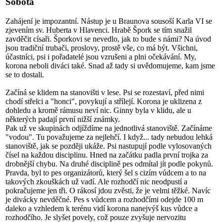
Sobota
Zahájení je impozantní. Nástup je u Braunova sousoší Karla VI se
zjevením sv. Huberta v Hlavenci. Hrabě Špork se tím snažil
zavděčit císaři. Šporkovi se nevedlo, jak to bude s námi? Na úvod
jsou tradiční trubači, proslovy, prostě vše, co má být. Všichni,
účastníci, psi i pořadatelé jsou vzrušeni a plni očekávání. My,
korona neboli diváci také. Snad až tady si uvědomujeme, kam jsme
se to dostali.
Začíná se klidem na stanovišti v lese. Psi se rozestaví, před nimi
chodí střelci a "honci", povykují a střílejí. Korona je uklizena z
dohledu a kromě rámusu neví nic. Ginny byla v klidu, ale u
některých padají první nižší známky.
Pak už ve skupinách odjíždíme na jednotlivá stanoviště. Začínáme
"vodou". Tu považujeme za nejlehčí. I když... tady nebudou lehká
stanoviště, jak se později ukáže. Psi nastupují podle vylosovaných
čísel na každou disciplinu. Hned na začátku padla první trojka za
drobnější chybu. Na druhé disciplině pes odmítal jít podle pokynů.
Pravda, byl to pes organizátorů, který šel s cizím vůdcem a to na
takových zkouškách už vadí. Ale rozhodčí nic neodpustí a
pokračujeme jen tři. O rákosí jdou zvěsti, že je velmi těžké. Navíc
je divácky nevděčné. Pes s vůdcem a rozhodčími odejde 100 m
daleko a vzhledem k terénu vidí korona nanejvýš kus vůdce a
rozhodčího. Je slyšet povely, což pouze zvyšuje nervozitu