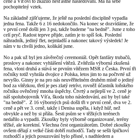
ceně a Víťovi to zkazilo nešťastné následování. Má na sebe
pochopitelný vztek.
Na základně zjišťujeme, že ještě na poslední disciplině vypadla
jedna fena. Takže 6 z 16 nedokončilo. Na konec se dozvídáme, že
v první ceně došli jen 3 psi, takže budeme "na bedně". Jsme z toho
celí pryč. Radost teprve přijde, zatím je to spíš šok. Poslední
náhradník, jediný flet, nejmladší a nakonec takový výsledek! Je
nám v tu chvíli jedno, kolikátí jsme.
No a pak už byl jen závěrečný ceremoniál. Opět fanfáry trubačů,
proslovy a nakonec vyhlášení vítězů. Zvítězila výborná zkušená
fena, vloni druhá a stává se prvním vítězem MSR z Česka. První tři
ročníky totiž vyhrála dvojice z Polska, letos jim to na počtvrté už
nevyšlo. Ginny je na pro nás neuvěřitelném druhém místě o jediný
bod za vítězkou, třetí je pes zlatý retrívr, rovněž účastník loňského
ročníku ověnčený mnoha úspěchy. Čtvrtý a nejlepší ve 2. ceně je
náš spolubojovník Víťa, škoda toho následování, asi by byl také
"na bedně". Z 16 výborných psů došli tři v první ceně, dva ve 2.
ceně a pět ve 3. ceně, takže i Denisa uspěla, i když hůř, než
obvykle a než by si přála. Šesti psům se v těžkých terénech
nedařilo a vypadli. Zkoušky byly výborně organizované, terény
těžké, ale korektní. Všechna čest organizátorům. Dobré zkoušky
ovšem dělají z velké části dobří rozhodčí. Tady se sešli špičkoví
rozhodčí a jejich posuzování bylo přísné, s nadhledem a