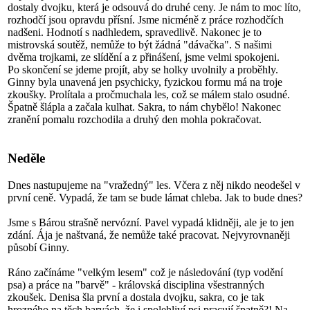
dostaly dvojku, která je odsouvá do druhé ceny. Je nám to moc líto,
rozhodčí jsou opravdu přísní. Jsme nicméně z práce rozhodčích
nadšeni. Hodnotí s nadhledem, spravedlivě. Nakonec je to
mistrovská soutěž, nemůže to být žádná "dávačka". S našimi
dvěma trojkami, ze slídění a z přinášení, jsme velmi spokojeni.
Po skončení se jdeme projít, aby se holky uvolnily a proběhly.
Ginny byla unavená jen psychicky, fyzickou formu má na troje
zkoušky. Prolítala a pročmuchala les, což se málem stalo osudné.
Špatně šlápla a začala kulhat. Sakra, to nám chybělo! Nakonec
zranění pomalu rozchodila a druhý den mohla pokračovat.
Neděle
Dnes nastupujeme na "vražedný" les. Včera z něj nikdo neodešel v
první ceně. Vypadá, že tam se bude lámat chleba. Jak to bude dnes?
Jsme s Bárou strašně nervózní. Pavel vypadá klidněji, ale je to jen
zdání. Ája je naštvaná, že nemůže také pracovat. Nejvyrovnaněji
působí Ginny.
Ráno začínáme "velkým lesem" což je následování (typ vodění
psa) a práce na "barvě" - královská disciplina všestranných
zkoušek. Denisa šla první a dostala dvojku, sakra, co je tak
hrozného na těch barvách, že i spolehliví psi pracují špatně?! Na