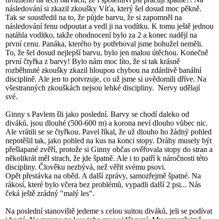
následování si zkazil zkoušky Víťa, který šel dosud moc pěkně.
Tak se soustředil na to, že půjde barvu, že si zapomněl na
následování fenu odpoutat a vedl ji na vodítku. K tomu ještě jednou
natáhla vodítko, takže ohodnocení bylo za 2 a konec nadějí na
první cenu. Panáka, kterého by potřeboval jsme bohužel neměli.
To, že šel dosud nejlepší barvu, bylo jen malou útěchou. Konečně
první čtyřka z barvy! Bylo nám moc líto, že si tak krásně
rozběhnuté zkoušky zkazil hloupou chybou na zdánlivě banální
disciplině. Ale jen to potvrzuje, co už jsme si uvědomili dříve. Na
všestranných zkouškách nejsou lehké discipliny. Nervy udělají
své.
Ginny s Pavlem šli jako poslední. Barvy se chodí daleko od
diváků, jsou dlouhé (500-600 m) a korona neví dlouho vůbec nic.
Ale vrátili se se čtyřkou. Pavel říkal, že už dlouho ho žádný pohled
nepotěšil tak, jako pohled na kus na konci stopy. Dráhy musely být
přešlapané zvěří, protože si Ginny občas ověřovala stopy do stran a
několikrát měl strach, že jde špatně. Ale i to patří k náročnosti této
discipliny. Člověku nezbývá, než věřit svému psovi.
Opět přestávka na oběd. A další zprávy, samozřejmě špatné. Na
rákosí, které bylo včera bez problémů, vypadli další 2 psi... Nás
čeká ještě zrádný "malý les".
Na poslední stanoviště jedeme s celou suitou diváků, jeli se podívat