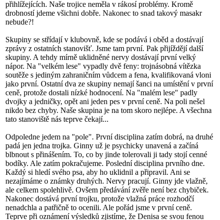
přihlížejících. Naše trojice neměla v rákosí problémy. Kromě
drobností jdeme všichni dobře. Nakonec to snad takový masakr
nebude?!
Skupiny se střídají v klubovně, kde se podává i oběd a dostávají
zprávy z ostatních stanovišť. Jsme tam první. Pak přijíždějí další
skupiny. A tehdy mírně uklidněné nervy dostávají první velký
nápor. Na "velkém lese" vypadly dvě feny: trojnásobná vítězka
soutěže s jediným zahraničním vůdcem a fena, kvalifikovaná vloni
jako první. Ostatní dva ze skupiny nemají šanci na umístění v první
ceně, protože dostali nízké hodnocení. Na "malém lese" padly
dvojky a jedničky, opět ani jeden pes v první ceně. Na poli nešel
nikdo bez chyby. Naše skupina je na tom skoro nejlépe. A všechna
tato stanoviště nás teprve čekají...
Odpoledne jedem na "pole". První disciplina zatím dobrá, na druhé
padá jen jedna trojka. Ginny už je psychicky unavená a začíná
blbnout s přinášením. To, co by jinde tolerovali ji tady stojí cenné
bodíky. Ale zatím pokračujeme. Poslední disciplina prvního dne.
Každý si hledí svého psa, aby ho uklidnil a připravil. Ani se
nezajímáme o známky druhých. Nervy pracují. Ginny jde vlažně,
ale celkem spolehlivě. Ovšem předávání zvěře není bez chybiček.
Nakonec dostává první trojku, protože vlažná práce rozhodčí
nenadchla a patřičně to ocenili. Ale pořád jsme v první ceně.
Teprve při oznámení výsledků zjistíme, že Denisa se svou fenou