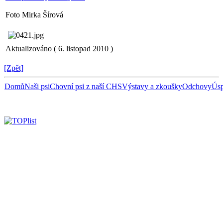
Foto Mirka Šírová
Aktualizováno ( 6. listopad 2010 )
[Zpět]
Domů
Naši psi
Chovní psi z naší CHS
Výstavy a zkoušky
Odchovy
Úsp