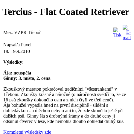
Tercius - Flat Coated Retriever
Mez. VZPR Třeboň
Napsal/a Pavel
18.-19.9.2010
Výsledky:
Ája: neuspěla
Ginny: 3. místo, 2. cena
Zkouškový maraton pokračoval tradičními "všestrankami" v
Třeboni. Zkoušky krásné a náročné (o náročnosti svědčí to, že ze
16 psů zkoušky dokončilo osm a z nich čtyři ve třetí ceně).
Ája bohužel vypadla hned na první disciplíně - slídění s
dohledávkou - a útěchou nebylo ani to, že zde skončilo ještě pět
dalších psů. Ginny šla s drobnými šrámy a do druhé ceny ji
odsunul čtverec v lese, kde nemohla dlouho dohledat druhý kus.
Kompletní výsledsky zde