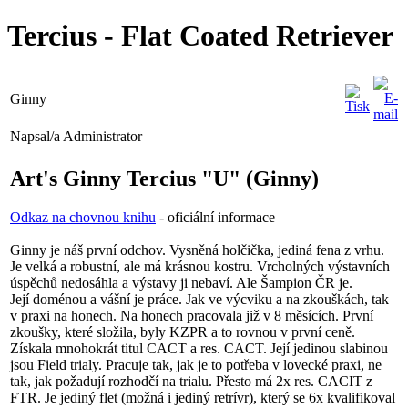
Tercius - Flat Coated Retriever
Ginny
Napsal/a Administrator
Art's Ginny Tercius "U" (Ginny)
Odkaz na chovnou knihu
- oficiální informace
Ginny je náš první odchov. Vysněná holčička, jediná fena z vrhu.
Je velká a robustní, ale má krásnou kostru. Vrcholných výstavních
úspěchů nedosáhla a výstavy ji nebaví. Ale Šampion ČR je.
Její doménou a vášní je práce. Jak ve výcviku a na zkouškách, tak
v praxi na honech. Na honech pracovala již v 8 měsících. První
zkoušky, které složila, byly KZPR a to rovnou v první ceně.
Získala mnohokrát titul CACT a res. CACT. Její jedinou slabinou
jsou Field trialy. Pracuje tak, jak je to potřeba v lovecké praxi, ne
tak, jak požadují rozhodčí na trialu. Přesto má 2x res. CACIT z
FTR. Je jediný flet (možná i jediný retrívr), který se 6x kvalifikoval