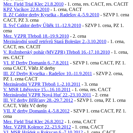
Mez. Field Trial Klec 21.8.2010
- 1. cena, res. CACT, res. CACIT
KPZ Vacíkov 22.8.2010
- 1. cena, CACT
II. Zč Caldor derby Kyselka - Radešov 4.-5.9.2010
- SZVP 1. cena
CACT, PZ 3. cena
II. Svč Caldor derby Úštěk 11.-12.9.2010
- SZVP 1. cena, PZ 1.
cena
Mez. VZPR Třeboň 18.-19.9.2010
- 2. cena
Mezinárodní soutž retrívrů Stará Boleslav 2.-3.10.2010
- 1. cena,
CACT, res. CACIT
V. Rožmberský pohár (MVZPR) Třeboň 16.-17.10.2010
- 1. cena,
res. CACT
VI. Jč Derby Domanín 6.-7.8.2011
- SZVP 1. cena CACT, PZ 1.
cena CACT, Vítěz Jč derby
III. Zč Derby Kyselka - Radešov 10.-11.9.2011
- SZVP 2. cena,
PZ 1. cena CACT
Mezinárodní VZPR Třeboň 1.-2.10.2011
- 3. cena
V. MSR Libějovice 15.-.16.10.2011
- 1. cena, res. CACT
Mezinárodní VZPR Nová Huť 22.-23.10.2011
- 2. cena
III. Vč derby Bříšťany 28.-29.7.2012
- SZVP 1. cena, PZ 1. cena
CACT, Vítěz Vč derby
VII. Jč derby Domanín 4.-5.8.2012
- SZVP 1. cena CACT, PZ 1.
cena
Mez. Field Trial Klec 26.8.2012
- 1. cena, CACT
Mez. VZPR Kolence 22.-23.9.2012
- 1. cena, CACT
VI. MSR Hrádek u Rokycan 6.-7.10.2012
- 1. cena, CACT