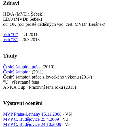
Zdraví
HD/A (MVDr. Šebek)
ED/0 (MVDr. Šebek)
oči OK (oči prosté dědičných vad, cert. MVDr. Beránek)
Vrh "C"
- 1.1.2011
Vrh "E"
- 26.3.2013
Tituly
Český šampion práce
(2010)
Český šampion
(2011)
Český šampion práce z loveckého výkonu (2014)
"U" všestranná fena
ANKA Cup - Pracovní fena roku (2015)
Výstavní ocenění
MVP Praha-Letňany 15.11.2008
- VN
MVP Č. Budějovice 25.4.2009
- V3
MVP Č. Budějovice 24.10.2009
- V3