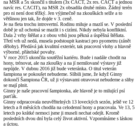
na MSR a 5x skončil s titulem (3x CACT, 2x res. CACT a jednou
navíc res. CACIT), na MSR 2x obsadila druhé místo. Žádný terén
pro ni není dost těžký. Jen výjimečně na zkouškách selže a to
většinou jen tak, že dojde v 3. ceně.
Je na fleta trochu introvertní. Rodinu miluje a mazlí se. V poslední
době je už ochotná se mazlit i s cizími. Nikdy nebyla konfliktní.
Dala 2 vrhy štěňat a z obou vrhů jsou pěkná a úspěšná štěňata.
Třetí vrh už nedá, musela podstoupit kastraci pro pyometru (zánět
dělohy). Předává jak kvalitní exteriér, tak pracovní vlohy a hlavně
výborné, přátelské povahy.
V roce 2015 ukončila soutěžní kariéru. Bude i nadále chodit na
hony, trénovat, ale na zkoušky a na jí nemilované výstavy již
nepůjde. V dubnu 2016 již bude veteránka. O titul veterán
šampiona se pokoušet nebudeme. Slíbili jsme, že když Ginny
dokončí Šampiona ČR, už ji výstavami otravovat nebudeme a sliby
se mají plnit.
Ginny je naše pracovní šampionka, ale hlavně je to milující psí
parťák.
Ginny odpracovala neuvěřitelných 13 loveckých sezón, ještě ve 12
letech a 8 měsících chodila na celodenní hony a pracovala. Ve 13, 5
letech po krátké nemoci jsme ji museli nechat odejít. Kromě
posledních dvou dní byla celý život aktivní. Vzpomínáme s láskou
a úctou.