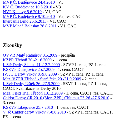
MVP Č. Budějovice 24.4.2010
- V3
KV Č. Budějovice 10.5.2010
- V3
NVP Klatovy 5.6.2010
- V1, CAC
MVP Č. Budějovice 9.10.2010
- V2, res. CAC
Intercanis Brno 25.6.2011
- V1, CAC
MVP Mladá Boleslav 28.8.2011
- V1, CAC
Zkoušky
OVVR Malý Ratmírov 3.5.2009
- prospěla
KZPR Třeboň 20.-21.6.2009
- 1. cena
I. Stč Derby Slatina 11.-12.7.2009
- SZVP 1. cena, PZ 1. cena
KSZVP Dunajovice 25.7.2009
- 1. cena, CACT
IV. JČ Derby Vlkov 8.-9.8.2009
- SZVP 1. cena, PZ 1. cena
Mez. VZPR Třeboň - Stará řeka 20.-21.9.2009
- 2. cena
I. Svč Derby Úštěk 26.-27.9.2009
- SZVP 1. cena, PZ 1. cena,
CACT, kvalifikace na Derby 2010
Mez. Field Trial Třeboň 13.12.2009
- 1. cena, CACT, res. CACIT
Caldor Derby ČR 2010 (Mez. ZPR) Chlum u Tř. 26.-27.6.2010
-
3. cena
KSZVP Libějovice 25.7.2010
- 1. cena, res. CACT
V. Jč Caldor derby Vlkov 7.-8.8.2010
- SZVP 1. cena res. CACT,
PZ 1. cena