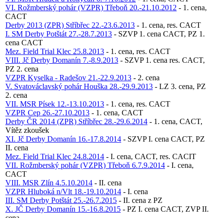
VI. Rožmberský pohár (VZPR) Třeboň 20.-21.10.2012
- 1. cena,
CACT
Derby 2013 (ZPR) Stříbřec 22.-23.6.2013
- 1. cena, res. CACT
I. SM Derby Potštát 27.-28.7.2013
- SZVP 1. cena CACT, PZ 1.
cena CACT
Mez. Field Trial Klec 25.8.2013
- 1. cena, res. CACT
VIII. Jč Derby Domanín 7.-8.9.2013
- SZVP 1. cena res. CACT,
PZ 2. cena
VZPR Kyselka - Radešov 21.-22.9.2013
- 2. cena
V. Svatováclavský pohár Houška 28.-29.9.2013
- LZ 3. cena, PZ
2. cena
VII. MSR Písek 12.-13.10.2013
- 1. cena, res. CACT
VZPR Cep 26.-27.10.2013
- 1. cena, CACT
Derby ČR 2014 (ZPR) Stříbřec 28.-29.6.2014
- 1. cena, CACT,
Vítěz zkoušek
XI. Jč Derby Domanín 16.-17.8.2014
- SZVP I. cena CACT, PZ
II. cena
Mez. Field Trial Klec 24.8.2014
- I. cena, CACT, res. CACIT
VII. Rožmberský pohár (VZPR) Třeboň 6.7.9.2014
- I. cena,
CACT
VIII. MSR Zlín 4.5.10.2014
- II. cena
VZPR Hluboká n/Vlt 18.-19.10.2014
- I. cena
III. SM Derby Potštát 25.-26.7.2015
- II. cena z PZ
X. JČ Derby Domanín 15.-16.8.2015
- PZ I. cena CACT, ZVP II.
cena