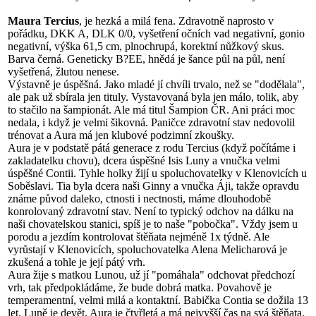
Maura Tercius
, je hezká a milá fena. Zdravotně naprosto v
pořádku, DKK A, DLK 0/0, vyšetření očních vad negativní, gonio
negativní, výška 61,5 cm, plnochrupá, korektní nůžkový skus.
Barva černá. Geneticky B?EE, hnědá je šance půl na půl, není
vyšetřená, žlutou nenese.
Výstavně je úspěšná. Jako mladé jí chvíli trvalo, než se "dodělala",
ale pak už sbírala jen tituly. Vystavovaná byla jen málo, tolik, aby
to stačilo na šampionát. Ale má titul Šampion ČR. Ani práci moc
nedala, i když je velmi šikovná. Paničce zdravotní stav nedovolil
trénovat a Aura má jen klubové podzimní zkoušky.
Aura je v podstatě pátá generace z rodu Tercius (když počítáme i
zakladatelku chovu), dcera úspěšné Isis Luny a vnučka velmi
úspěšné Contii. Tyhle holky žijí u spoluchovatelky v Klenovicích u
Soběslavi. Tia byla dcera naši Ginny a vnučka Áji, takže opravdu
známe původ daleko, ctnosti i nectnosti, máme dlouhodobě
konrolovaný zdravotní stav. Není to typický odchov na dálku na
naši chovatelskou stanici, spíš je to naše "pobočka". Vždy jsem u
porodu a jezdím kontrolovat štěňata nejméně 1x týdně. Ale
vyrůstají v Klenovicích, spoluchovatelka Alena Melicharová je
zkušená a tohle je její pátý vrh.
Aura žije s matkou Lunou, už jí "pomáhala" odchovat předchozí
vrh, tak předpokládáme, že bude dobrá matka. Povahově je
temperamentní, velmi milá a kontaktní. Babička Contia se dožila 13
let, Luně je devět. Aura je čtyřletá a má nejvyšší čas na svá štěňata.