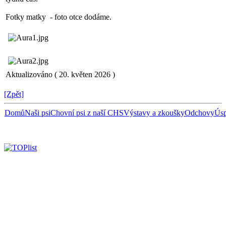
Fotky matky - foto otce dodáme.
Aktualizováno ( 20. květen 2026 )
[Zpět]
Domů
Naši psi
Chovní psi z naší CHS
Výstavy a zkoušky
Odchovy
Úsp