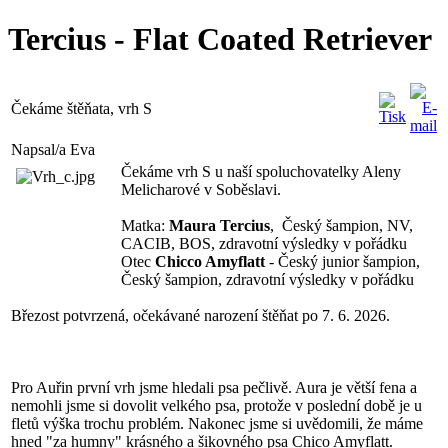
Tercius - Flat Coated Retriever
Čekáme štěňata, vrh S
Napsal/a Eva
Čekáme vrh S u naší spoluchovatelky Aleny
Melicharové v Soběslavi.
Matka:
Maura Tercius
, Český šampion, NV,
CACIB, BOS, zdravotní výsledky v pořádku
Otec
Chicco Amyflatt
- Český junior šampion,
Český šampion, zdravotní výsledky v pořádku
Březost potvrzená, očekávané narození štěňat po 7. 6. 2026.
Pro Auřin první vrh jsme hledali psa pečlivě. Aura je větší fena a
nemohli jsme si dovolit velkého psa, protože v poslední době je u
fletů výška trochu problém. Nakonec jsme si uvědomili, že máme
hned "za humny" krásného a šikovného psa Chico Amyflatt.