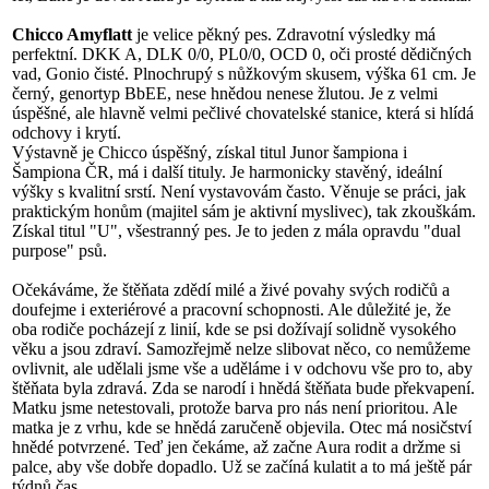
Chicco Amyflatt
je velice pěkný pes. Zdravotní výsledky má
perfektní. DKK A, DLK 0/0, PL0/0, OCD 0, oči prosté dědičných
vad, Gonio čisté. Plnochrupý s nůžkovým skusem, výška 61 cm. Je
černý, genortyp BbEE, nese hnědou nenese žlutou. Je z velmi
úspěšné, ale hlavně velmi pečlivé chovatelské stanice, která si hlídá
odchovy i krytí.
Výstavně je Chicco úspěšný, získal titul Junor šampiona i
Šampiona ČR, má i další tituly. Je harmonicky stavěný, ideální
výšky s kvalitní srstí. Není vystavovám často. Věnuje se práci, jak
praktickým honům (majitel sám je aktivní myslivec), tak zkouškám.
Získal titul "U", všestranný pes. Je to jeden z mála opravdu "dual
purpose" psů.
Očekáváme, že štěňata zdědí milé a živé povahy svých rodičů a
doufejme i exteriérové a pracovní schopnosti. Ale důležité je, že
oba rodiče pocházejí z linií, kde se psi dožívají solidně vysokého
věku a jsou zdraví. Samozřejmě nelze slibovat něco, co nemůžeme
ovlivnit, ale udělali jsme vše a uděláme i v odchovu vše pro to, aby
štěňata byla zdravá. Zda se narodí i hnědá štěňata bude překvapení.
Matku jsme netestovali, protože barva pro nás není prioritou. Ale
matka je z vrhu, kde se hnědá zaručeně objevila. Otec má nosičství
hnědé potvrzené. Teď jen čekáme, až začne Aura rodit a držme si
palce, aby vše dobře dopadlo. Už se začíná kulatit a to má ještě pár
týdnů čas.