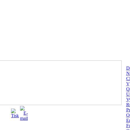
D
Na
C
V
O
Ú
V
R
P
O
En
Fo