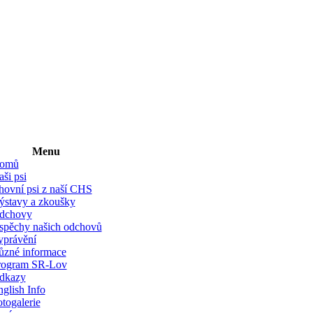
Menu
omů
ši psi
hovní psi z naší CHS
ýstavy a zkoušky
dchovy
spěchy našich odchovů
yprávění
ůzné informace
rogram SR-Lov
dkazy
glish Info
togalerie