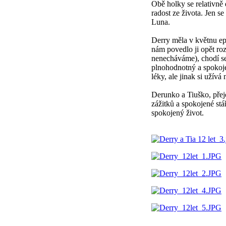
Obě holky se relativně 
radost ze života. Jen se
Luna.
Derry měla v květnu ep
nám povedlo ji opět roz
nenecháváme), chodí se
plnohodnotný a spokoje
léky, ale jinak si užívá
Derunko a Tiuško, přej
zážitků a spokojené stář
spokojený život.