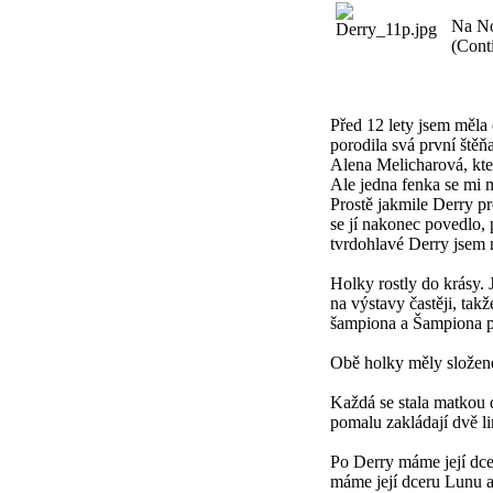
Na No
(Conti
Před 12 lety jsem měla
porodila svá první štěň
Alena Melicharová, kter
Ale jedna fenka se mi 
Prostě jakmile Derry pro
se jí nakonec povedlo, 
tvrdohlavé Derry jsem 
Holky rostly do krásy. 
na výstavy častěji, ta
šampiona a Šampiona pr
Obě holky měly složené
Každá se stala matkou 
pomalu zakládají dvě li
Po Derry máme její dce
máme její dceru Lunu 