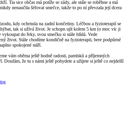
drží. Tia sice občas má potíže se zády, ale stále se roběhne a má
 nikdy nenaučila šéfovat smečce, takže to po ní převzala její dcera
izodu, kdy ochrnula na zadní končetiny. Léčbou a fyzioterapií se
hýbat, tak si užívá život. Je schopn ujít kolem 5 km (o moc víc ji
 vykoupat do řeky, svou smečku si stále hlídá. Vede
ný život. Stále chodíme kondičně na fyzioterapii, bere podpůrné
 naplno spokojené stáří.
eme vám oběma ještě hodně radosti, pamlsků a příjemných
í. Doufám, že tu s námi ještě pobydete a užijete si ještě co nejdelší