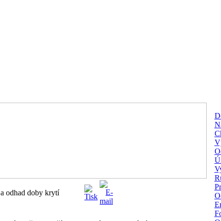
D
Na
C
V
O
Ú
V
R
P
 a odhad doby krytí
O
En
Fo