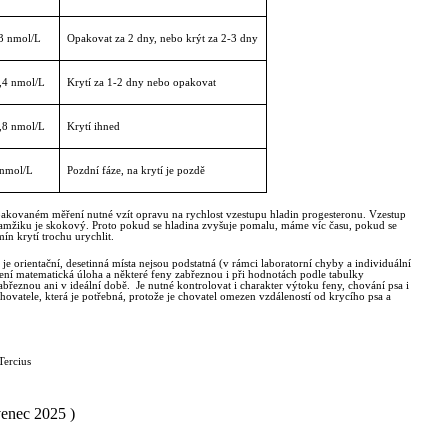
3 nmol/L
Opakovat za 2 dny, nebo krýt za 2-3 dny
,4 nmol/L
Krytí za 1-2 dny nebo opakovat
,8 nmol/L
Krytí ihned
 nmol/L
Pozdní fáze, na krytí je pozdě
pakovaném měření nutné vzít opravu na rychlost vzestupu hladin progesteronu. Vzestup
amžiku je skokový. Proto pokud se hladina zvyšuje pomalu, máme víc času, pokud se
mín krytí trochu urychlit.
 je orientační, desetinná místa nejsou podstatná (v rámci laboratorní chyby a individuální
 není matematická úloha a některé feny zabřeznou i při hodnotách podle tabulky
abřeznou ani v ideální době.
Je nutné kontrolovat i charakter výtoku feny, chování psa i
hovatele, která je potřebná, protože je chovatel omezen vzdáleností od krycího psa a
ercius
venec 2025 )