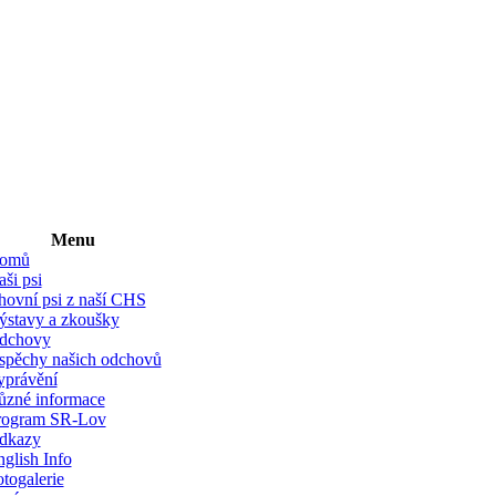
Menu
omů
ši psi
hovní psi z naší CHS
ýstavy a zkoušky
dchovy
spěchy našich odchovů
yprávění
ůzné informace
rogram SR-Lov
dkazy
glish Info
togalerie