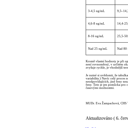
3-4,5 ng/mL
9,5–14,
4,6-8 ng/mL
14,4-25
8-16 ng/mL
25,5-50
Nad 25 ng/mL
Nad 80
Kromě vlastní hodnoty je při o
není rovnoměrný, v určitém ok
zvyšuje rychle, je vhodnější ter
Je nutné si uvědomit, že tabulka
variability.) Navíc celý proces
neodpovídajících, jiné feny nez
feny. Toto je jen pomůcka pro c
časovými možnostmi.
MUDr. Eva Žampachová, CHS T
Aktualizováno ( 6. čer