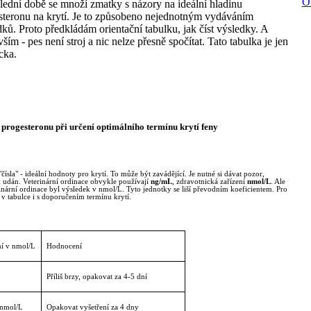
O
lední době se množí zmatky s názory na ideální hladinu
steronu na krytí. Je to způsobeno nejednotným vydáváním
ků. Proto předkládám orientační tabulku, jak číst výsledky. A
ším - pes není stroj a nic nelze přesně spočítat. Tato tabulka je jen
cka.
 progesteronu při určení optimálního termínu krytí feny
"čísla" - ideální hodnoty pro krytí. To může být zavádějící. Je nutné si dávat pozor,
k udán. Veterinární ordinace obvykle používají
ng/mL
, zdravotnická zařízení
nmol/L
. Ale
terinární ordinace byl výsledek v nmol/L. Tyto jednotky se liší převodním koeficientem. Pro
v tabulce i s doporučením termínu krytí.
ní v nmol/L
Hodnocení
Příliš brzy, opakovat za 4-5 dní
 nmol/L
Opakovat vyšetření za 4 dny