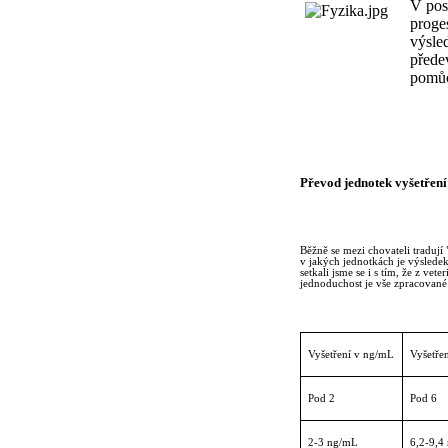
V pos
proge
výsled
předev
pomů
Převod jednotek vyšetření
Běžně se mezi chovateli tradují 
v jakých jednotkách je výslede
setkali jsme se i s tím, že z ve
jednoduchost je vše zpracované 
Vyšetření v ng/mL
Vyšetře
Pod 2
Pod 6
2-3 ng/mL
6,2-9,4