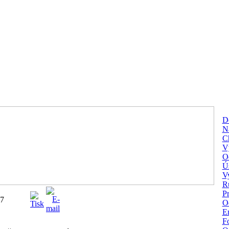
D
Na
C
V
O
Ú
V
R
P
07
O
En
Fo