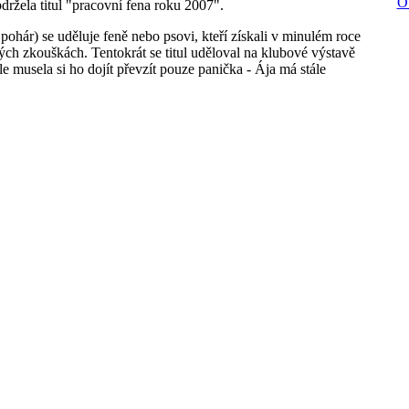
O
držela titul "pracovní fena roku 2007".
hár) se uděluje feně nebo psovi, kteří získali v minulém roce
ých zkouškách. Tentokrát se titul uděloval na klubové výstavě
musela si ho dojít převzít pouze panička - Ája má stále