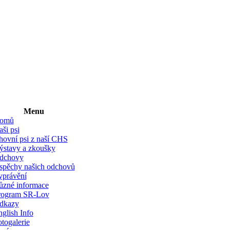
Menu
omů
ši psi
hovní psi z naší CHS
ýstavy a zkoušky
dchovy
spěchy našich odchovů
yprávění
ůzné informace
rogram SR-Lov
dkazy
glish Info
togalerie