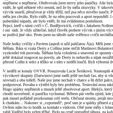
nepřinese a nepřinese. Obdivovala jsem nervy jeho paničky. Alie byl
vidět, že spíš některé věci neumí, než že by měla zlozvyky. V takové
výcvik snazší, přeučovat je vždy těžší, než psa něco nového naučit. 
měla jen chválu. Bylo vidět, že na něm pracovali a aport nepouštěl. I
pubertální nápady, ale bylo vidět, že má zvládnutou poslušnost.
Pejsci, kteří s námi cvičí v Č. Budějovicích, cvičili s Jakubem Nolle
i oni rádi. Je vždy užitečné, když člověk probere výcvik s jiným výc
se podívá jiné oko. Proto jsem na táboře naše svěřence cvičit nechtěla
Naše holky cvičily s Pavlem (aspoň si užil paličatou Áju). Měli jsme
štěňata. Bára si vzala Derry a Collina jsme strčili Martinovi Bulantovi
vyzkoušel roli psovoda. Štěňata byla vykulená a unavená ze spousty
ještě dokázal reagovat na povely, ale Derry to nebavilo a nijak nezáři
přirostl Collin k srdci a těžko se s ním v neděli loučil. Byli výborná d
V neděli se konaly OVVR. Posuzovala Lucie Šeráková. Nastoupili 4 
výcvikové skupiny (Darwinovi jsme radši ještě nechali čas, aby si vš
srovnal) a oba tolleři. Naše psy jsme nechali v chatce a šli držet palce
podporovat. Povaha a výstřel byly bez problému. Testování nosu také
Hugo spárky nepřinesli a museli ještě absolvovat aport. Blekýs, kter
chodil suverénně, si paničku vychutnal. Během pár vteřin zjistil, kde 
pak musel pořádně prozkoumat celý terén. Občurat stromy, projít stro
k chatkám… Nakonec si „vzpomněl“, proč tam je a spárky přinesl a p
Ovšem stálo ho to bodík za kontakt s vůdcem. Obě jsme měly s Jola
zabít.Vodění bylo velmi těžké. Bylo na cestě uprostřed tábora, na kaž