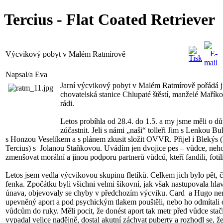
Tercius - Flat Coated Retriever
Výcvikový pobyt v Malém Ratmírově
Napsal/a Eva
Jarní výcvikový pobyt v Malém Ratmírově pořádá ji
chovatelská stanice Chlupaté štěstí, manželé Mařík
rádi.
Letos probíhla od 28.4. do 1.5. a my jsme měli o dů
zúčastnit. Jeli s námi „naši“ tolleři Jim s Lenkou B
s Honzou Veselíkem a s plánem zkusit složit OVVR. Přijel i Blekýs 
Tercius) s Jolanou Staňkovou. Uvádím jen dvojice pes – vůdce, neh
zmenšovat morální a jinou podporu partnerů vůdců, kteří fandili, fotil
Letos jsem vedla výcvikovou skupinu fletíků. Celkem jich bylo pět, čt
fenka. Zpočátku byli všichni velmi šikovní, jak však nastupovala hl
únava, objevovaly se chyby v předchozím výcviku. Card a Hugo ne
upevněný aport a pod psychickým tlakem pouštěli, nebo ho odmítali
vůdcům do ruky. Měli pocit, že donést aport tak metr před vůdce stač
vypadal velice nadějně, dostal akutní záchvat puberty a rozhodl se, že