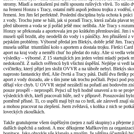
stromy. Mladí a nezkušení psi měli spoustu rušivých vlivů. To stálo 
na řemeni Honzu s Tracy, ostatní měli aspoň jednou trojku z vodění,
řemeni. Jen Jim šel perfektně. Poslední disciplina byla ochota k práci
z vody. Trochu jsme se báli, jak si poradí Tracy, která začala plavat t
před táborem a voda se jí pořád ještě moc nelíbila. Ale Tracy s roz
Honzy se překonala a aportovala jen po krátkém přemlouvání. Jim i vš
museli spíš brzdit, aby neodešli do vody i s páníčky. Jen přinášení z 
pejskům problémy. Výborně předal jen Blekýs, dobře ještě Jim. Tracy
musela udělat triumfální kolo s aportem a dostala trojku. Fletíci Car
aport na kraj vody a neměli chuť ho předat do ruky. Alie si vedla vel
výsledky – výborné. Z 15 startujících jen jeden velmi mladý pejsek 
nedokončil. Z našich svěřenců byli všichni úspěšní. Nejlépe si vedl 
cvičitelky, který přijel jen složit OVVR a na táboře nebyl. Blekýs sk
naprosto fantasticky třetí, Alie čtvrtá a Tracy pátá. Další dva fletíky 
aport z vody dozadu, ale s tím jsme tak trochu počítali. Pejsci pod p
dělají více chyb. U OVVR stejně nezáleží na pořadí ani bodovém zis
pouze prospěl – neprospěl. Pejsci už byli hodně unavení a to se proje
výsledcích těch, kteří pracovali hůře, než v přípravě. Posuzování bylo
poměrně přísné. Ti, co uspěli mají být na co hrdí, ale zároveň znají s
a mohou pracovat na zlepšení. Jsem zvědavá, s kolika z nich se potk
loveckých zkouškách.
Takže gratulujeme všem úspěšným (nejen z naší skupiny) a přejeme 
dalších úspěchů a radosti. A moc děkujeme Maříkovým za organizaci 
bonitace. Jako obvykle vše klapalo a myslím, že většina účastníků by