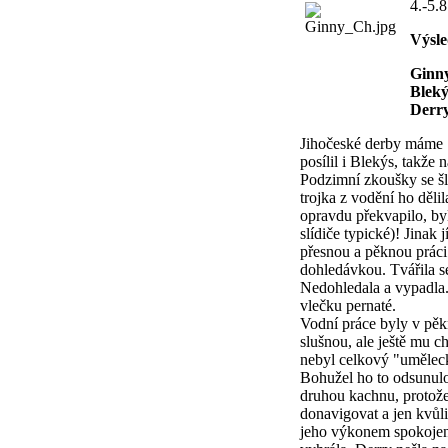
4.-5.
Výsle
Ginny
Bleký
Derry
Jihočeské derby máme "
posílil i Blekýs, takže 
Podzimní zkoušky se šl
trojka z vodění ho děli
opravdu překvapilo, byl
slídiče typické)! Jinak
přesnou a pěknou práci 
dohledávkou. Tvářila se
Nedohledala a vypadla.
vlečku pernaté.
Vodní práce byly v pěk
slušnou, ale ještě mu c
nebyl celkový "umělec
Bohužel ho to odsunul
druhou kachnu, protože 
donavigovat a jen kvůli
jeho výkonem spokojen