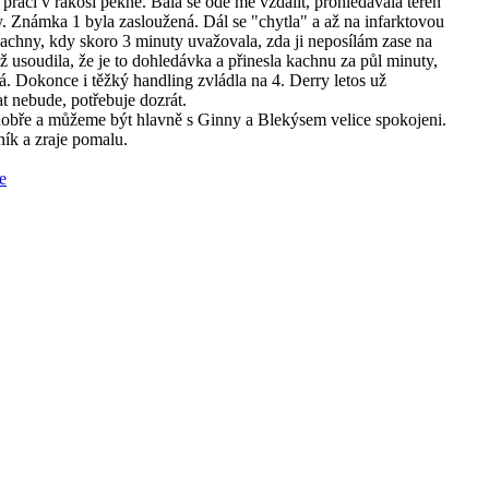
 práci v rákosí pěkně. Bála se ode mě vzdálit, prohledávala terén
y. Známka 1 byla zasloužená. Dál se "chytla" a až na infarktovou
kachny, kdy skoro 3 minuty uvažovala, zda ji neposílám zase na
ež usoudila, že je to dohledávka a přinesla kachnu za půl minuty,
á. Dokonce i těžký handling zvládla na 4. Derry letos už
t nebude, potřebuje dozrát.
obře a můžeme být hlavně s Ginny a Blekýsem velice spokojeni.
ník a zraje pomalu.
e