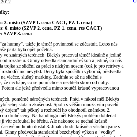
O
8.2012
dky:
: 2. místo (SZVP 1. cena CACT, PZ 1. cena)
s: 6. místo (SZVP 2. cena, PZ 1. cena, res CACT)
: SZVP 3. cena
za humny", takže je téměř povinností se zúčastnit. Letos nás
naše parta byla opět početná.
y ve známých terénech. Blekýs pracoval téměř ideálně a jedině
la od rozstřelu. Ginny odvedla standardní výkon a jediné, co nás
a trojka ze slídění za práci s nízkým nosem (což je pro retrívry a
 jí rozhodčí nic nevytkl. Derry byla zpočátku výborná, předvedla
na vlečce, slušný marking. Zadrhla se až na slídění s
, že nechápe, co se po ní chce a nechtěla skoro od nohy.
 Potom ale ještě předvedla mimo soutěž krásně vypracovanou
ných, poměrně náročných terénech. Práci v rákosí měl Blekýs
hybí sebejistota a zkušenost. Spolu s větším množstvím povelů
ký dojem" tak pěkný a rozhodčí ho ohodnotil známkou 2.
o do druhé ceny. Na handlingu měl Blekýs problém dohledat
ji vítr zafoukal ke břehu. Ale nakonec se nechal krásně
 časovému limitu dostal 3. Jinak chodil krásně a všichni jsme s
í. Ginny předvedla standardní bezchybný výkon a "vodky"