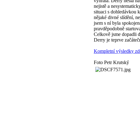
vyhrála. Derry nešla na
nejistě a nesystematick
situaci s dohledávkou 
nějaké divné slídění, n
jsem s ní byla spokojen
pravděpodobně startova
Celkově jsme dopadli d
Derry je teprve začáteč
Kompletní výsledky zd
Foto Petr Krutský