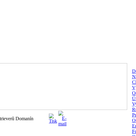
D
Na
C
V
O
Ú
V
R
P
etrieverů Domanín
O
En
Fo