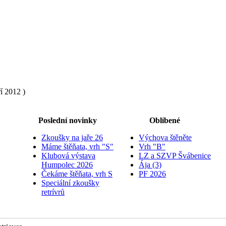
í 2012 )
Poslední novinky
Oblíbené
Zkoušky na jaře 26
Výchova štěněte
Máme štěňata, vrh "S"
Vrh "B"
Klubová výstava
LZ a SZVP Švábenice
Humpolec 2026
Ája (3)
Čekáme štěňata, vrh S
PF 2026
Speciální zkoušky
retrívrů