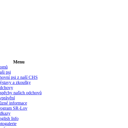
Menu
omů
ši psi
hovní psi z naší CHS
ýstavy a zkoušky
dchovy
spěchy našich odchovů
yprávění
ůzné informace
rogram SR-Lov
dkazy
glish Info
togalerie