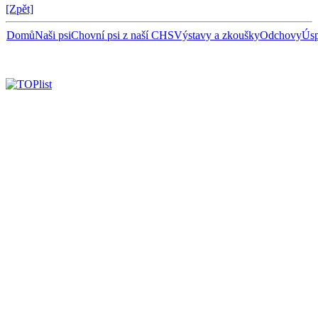
[Zpět]
Domů
Naši psi
Chovní psi z naší CHS
Výstavy a zkoušky
Odchovy
Úsp