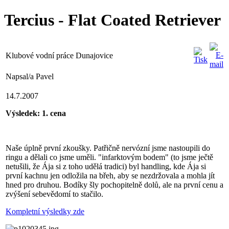
Tercius - Flat Coated Retriever
Klubové vodní práce Dunajovice
Napsal/a Pavel
14.7.2007
Výsledek: 1. cena
Naše úplně první zkoušky. Patřičně nervózní jsme nastoupili do
ringu a dělali co jsme uměli. "infarktovým bodem" (to jsme ječtě
netušili, že Ája si z toho udělá tradici) byl handling, kde Ája si
první kachnu jen odložila na břeh, aby se nezdržovala a mohla jít
hned pro druhou. Bodíky šly pochopitelně dolů, ale na první cenu a
zvýšení sebevědomí to stačilo.
Kompletní výsledky zde